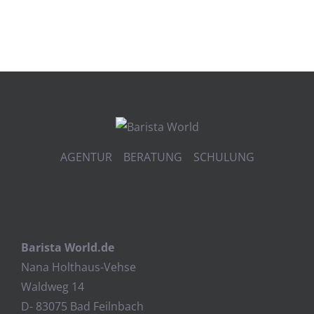
AGENTUR BERATUNG SCHULUNG
Barista World.de
Nana Holthaus-Vehse
Waldweg 14
D- 83075 Bad Feilnbach