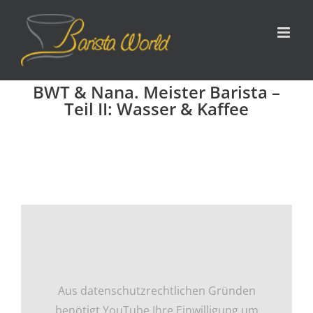
Zum
Inhalt
springen
BWT & Nana. Meister Barista –
Teil II: Wasser & Kaffee
Aus datenschutzrechtlichen Gründen
benötigt YouTube Ihre Einwilligung um