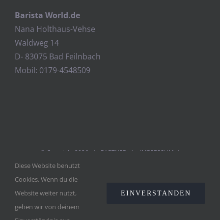
Barista World.de
Nana Holthaus-Vehse
Waldweg 14
D- 83075 Bad Feilnbach
Mobil: 0179-4548509
© Copyright
2026 |
PARTNER
|
IMPRESSUM
|
Diese Website benutzt
DATENSCHUTZ
| POWERED BY
WEBDESIGN ROSENHEIM
Cookies. Wenn du die
Website weiter nutzt,
EINVERSTANDEN
Facebook
Twitter
Instagram
Pinterest
gehen wir von deinem