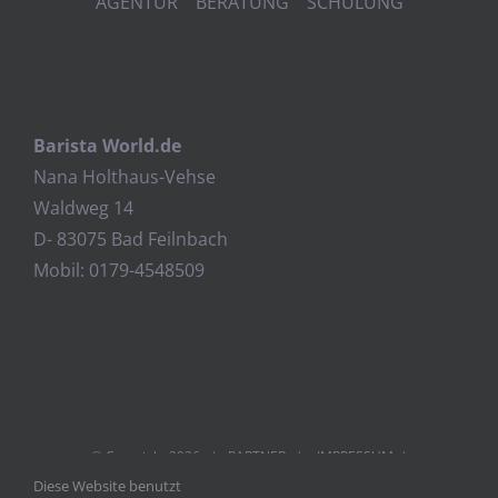
AGENTUR BERATUNG SCHULUNG
Barista World.de
Nana Holthaus-Vehse
Waldweg 14
D- 83075 Bad Feilnbach
Mobil: 0179-4548509
© Copyright
2026 |
PARTNER
|
IMPRESSUM
|
Diese Website benutzt
DATENSCHUTZ
| POWERED BY
WEBDESIGN ROSENHEIM