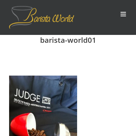
Zum
Inhalt
springen
barista-world01