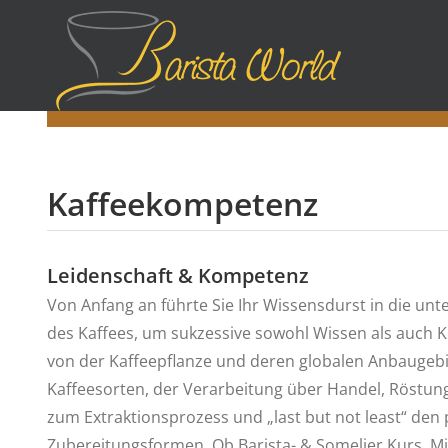
Zum
Inhalt
springen
Kaffeekompetenz
Leidenschaft & Kompetenz
Von Anfang an führte Sie Ihr Wissensdurst in die unt
des Kaffees, um sukzessive sowohl Wissen als auch 
von der Kaffeepflanze und deren globalen Anbaugebie
Kaffeesorten, der Verarbeitung über Handel, Röstung
zum Extraktionsprozess und „last but not least“ den 
Zubereitungsformen. Ob Barista- & Somelier Kurs, Mit