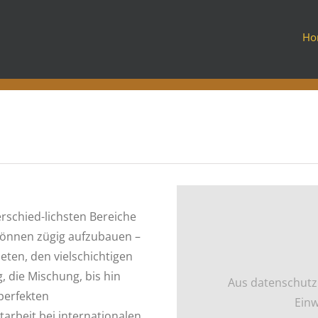
Ho
erschied-lichsten Bereiche
Können zügig aufzubauen –
ten, den vielschichtigen
, die Mischung, bis hin
Aus datenschutz
perfekten
Einw
arbeit bei internationalen