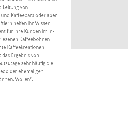
d Leitung von
s und Kaffeebars oder aber
tlern helfen Ihr Wissen
ent für Ihre Kunden im In-
 erlesenen Kaffeebohnen
nte Kaffeekreationen
t das Ergebnis von
utzutage sehr häufig die
redo der ehemaligen
önnen, Wollen“.