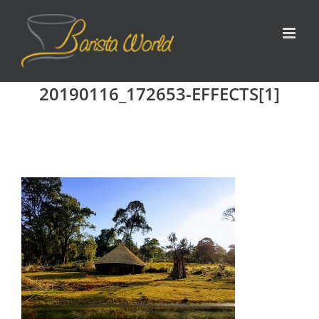
Zum
Inhalt
springen
20190116_172653-EFFECTS[1]