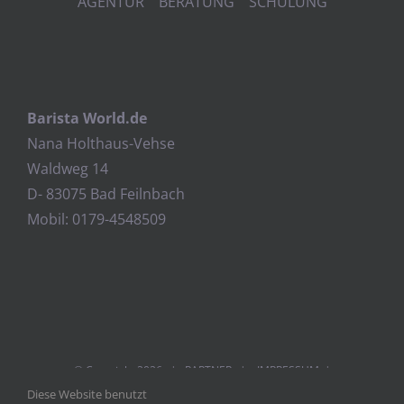
AGENTUR BERATUNG SCHULUNG
Barista World.de
Nana Holthaus-Vehse
Waldweg 14
D- 83075 Bad Feilnbach
Mobil: 0179-4548509
© Copyright
2026 |
PARTNER
|
IMPRESSUM
|
Diese Website benutzt
DATENSCHUTZ
| POWERED BY
WEBDESIGN ROSENHEIM