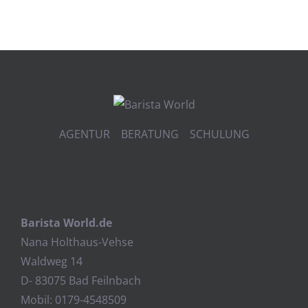
AGENTUR BERATUNG SCHULUNG
Barista World.de
Nana Holthaus-Vehse
Waldweg 14
D- 83075 Bad Feilnbach
Mobil: 0179-4548509