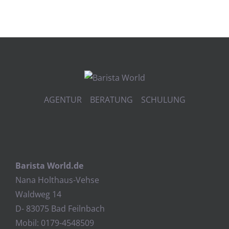
AGENTUR BERATUNG SCHULUNG
Barista World.de
Nana Holthaus-Vehse
Waldweg 14
D- 83075 Bad Feilnbach
Mobil: 0179-4548509