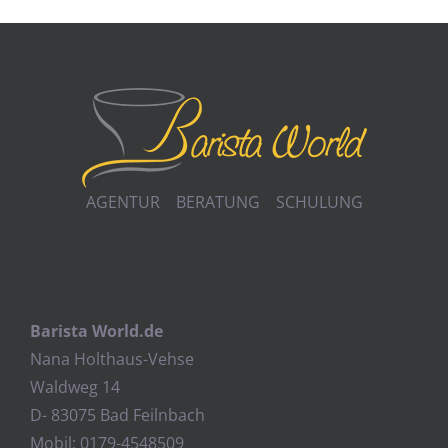
AGENTUR BERATUNG SCHULUNG
Barista World.de
Nana Holthaus-Vehse
Waldweg 14
D- 83075 Bad Feilnbach
Mobil: 0179-4548509