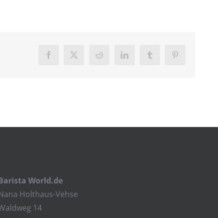
Facebook
Twitter
Reddit
LinkedIn
Tumblr
Pinterest
Barista World.de
Nana Holthaus-Vehse
Waldweg 14