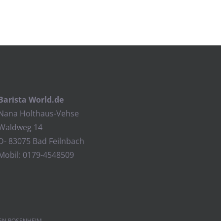
Barista World.de
Nana Holthaus-Vehse
Waldweg 14
D- 83075 Bad Feilnbach
Mobil: 0179-4548509
GN ROSENHEIM