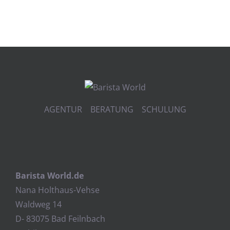
AGENTUR BERATUNG SCHULUNG
Barista World.de
Nana Holthaus-Vehse
Waldweg 14
D- 83075 Bad Feilnbach